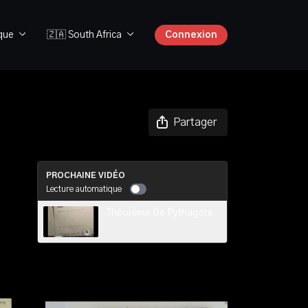
ique
🇿🇦 South Africa
Connexion
Partager
PROCHAINE VIDÉO
Lecture automatique
Théorème De Pythagore