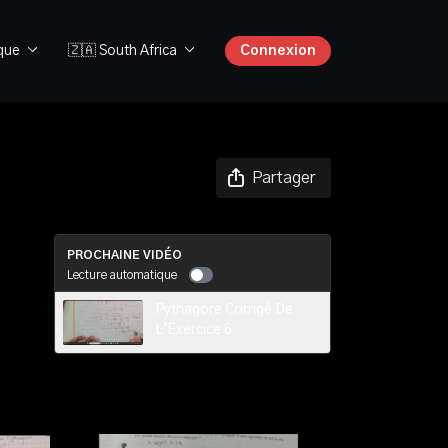
ique
🇿🇦 South Africa
Connexion
Partager
PROCHAINE VIDÉO
Lecture automatique
Pythagore Corrigé De
L'Exercice 6