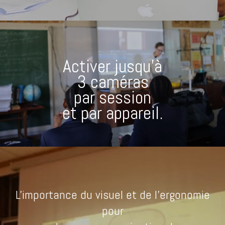
Activer jusqu'à
3 caméras
par session
et par appareil.
L'importance du visuel et de l'ergonomie
pour