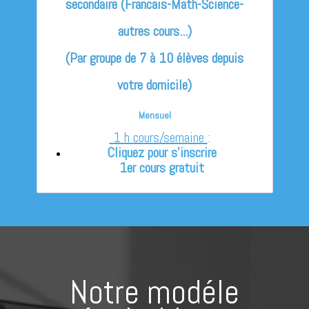
secondaire (Francais-Math-Science-
autres cours...)
(Par groupe de 7 à 10 élèves depuis
votre domicile)
Mensuel
1 h cours/semaine
:
Cliquez pour s'inscrire
1er cours gratuit
Notre modéle