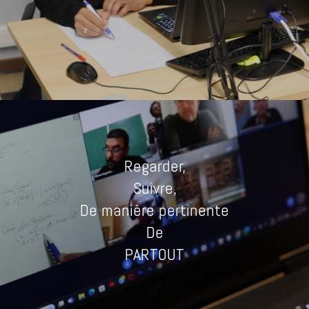
Regarder,
Suivre,
De manière pertinente
De
PARTOUT